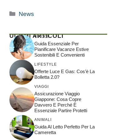
Categorie
News
ULTIMI ARTICOLI
VIAGGI
Guida Essenziale Per
Pianificare Vacanze Estive
Sostenibili E Convenienti
LIFESTYLE
Offerte Luce E Gas: Cos’è La
Bolletta 2.0?
VIAGGI
Assicurazione Viaggio
Giappone: Cosa Copre
Davvero E Perché È
Essenziale Partire Protetti
ANIMALI
Guida Al Letto Perfetto Per La
Cameretta