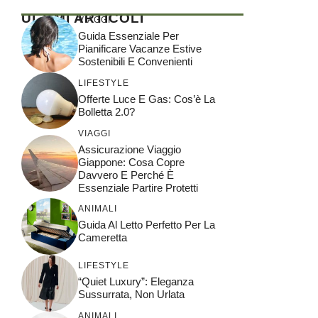
ULTIMI ARTICOLI
VIAGGI
Guida Essenziale Per
Pianificare Vacanze Estive
Sostenibili E Convenienti
LIFESTYLE
Offerte Luce E Gas: Cos’è La
Bolletta 2.0?
VIAGGI
Assicurazione Viaggio
Giappone: Cosa Copre
Davvero E Perché È
Essenziale Partire Protetti
ANIMALI
Guida Al Letto Perfetto Per La
Cameretta
LIFESTYLE
“Quiet Luxury”: Eleganza
Sussurrata, Non Urlata
ANIMALI