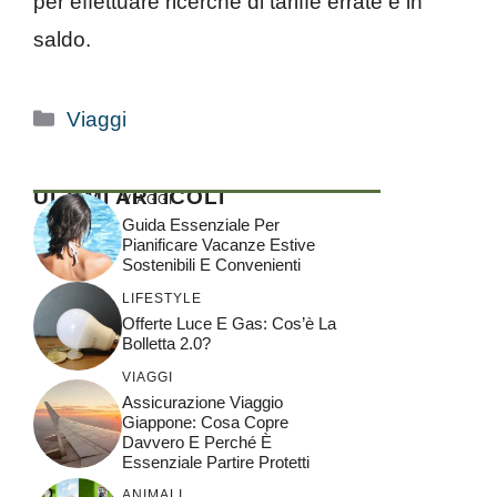
per effettuare ricerche di tariffe errate e in
saldo.
Categorie
Viaggi
ULTIMI ARTICOLI
VIAGGI
Guida Essenziale Per
Pianificare Vacanze Estive
Sostenibili E Convenienti
LIFESTYLE
Offerte Luce E Gas: Cos’è La
Bolletta 2.0?
VIAGGI
Assicurazione Viaggio
Giappone: Cosa Copre
Davvero E Perché È
Essenziale Partire Protetti
ANIMALI