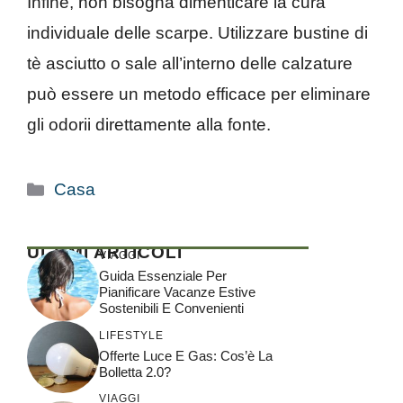
Infine, non bisogna dimenticare la cura
individuale delle scarpe. Utilizzare bustine di
tè asciutto o sale all’interno delle calzature
può essere un metodo efficace per eliminare
gli odorii direttamente alla fonte.
Categorie
Casa
ULTIMI ARTICOLI
VIAGGI
Guida Essenziale Per
Pianificare Vacanze Estive
Sostenibili E Convenienti
LIFESTYLE
Offerte Luce E Gas: Cos’è La
Bolletta 2.0?
VIAGGI