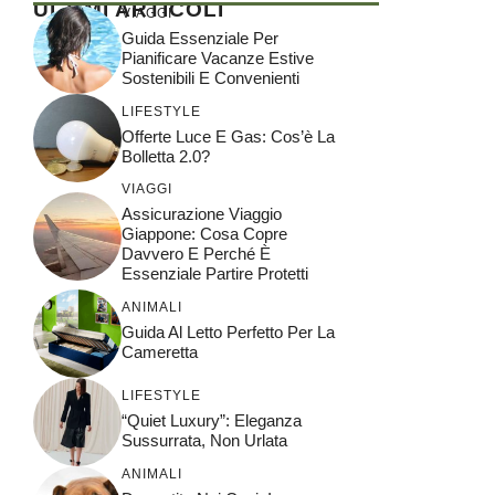
ULTIMI ARTICOLI
VIAGGI
Guida Essenziale Per
Pianificare Vacanze Estive
Sostenibili E Convenienti
LIFESTYLE
Offerte Luce E Gas: Cos’è La
Bolletta 2.0?
VIAGGI
Assicurazione Viaggio
Giappone: Cosa Copre
Davvero E Perché È
Essenziale Partire Protetti
ANIMALI
Guida Al Letto Perfetto Per La
Cameretta
LIFESTYLE
“Quiet Luxury”: Eleganza
Sussurrata, Non Urlata
ANIMALI