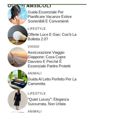
ULTIMI ARTICOLI
VIAGGI
Guida Essenziale Per
Pianificare Vacanze Estive
Sostenibili E Convenienti
LIFESTYLE
Offerte Luce E Gas: Cos’è La
Bolletta 2.0?
VIAGGI
Assicurazione Viaggio
Giappone: Cosa Copre
Davvero E Perché È
Essenziale Partire Protetti
ANIMALI
Guida Al Letto Perfetto Per La
Cameretta
LIFESTYLE
“Quiet Luxury”: Eleganza
Sussurrata, Non Urlata
ANIMALI