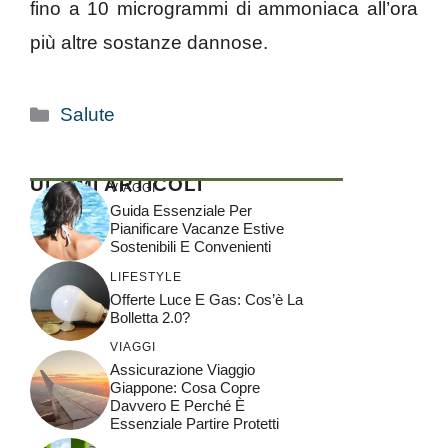
fino a 10 microgrammi di ammoniaca all’ora
più altre sostanze dannose.
Categorie
Salute
ULTIMI ARTICOLI
VIAGGI
Guida Essenziale Per
Pianificare Vacanze Estive
Sostenibili E Convenienti
LIFESTYLE
Offerte Luce E Gas: Cos’è La
Bolletta 2.0?
VIAGGI
Assicurazione Viaggio
Giappone: Cosa Copre
Davvero E Perché È
Essenziale Partire Protetti