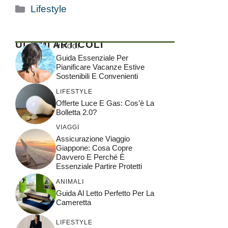
Categorie
Lifestyle
ULTIMI ARTICOLI
VIAGGI
Guida Essenziale Per
Pianificare Vacanze Estive
Sostenibili E Convenienti
LIFESTYLE
Offerte Luce E Gas: Cos’è La
Bolletta 2.0?
VIAGGI
Assicurazione Viaggio
Giappone: Cosa Copre
Davvero E Perché È
Essenziale Partire Protetti
ANIMALI
Guida Al Letto Perfetto Per La
Cameretta
LIFESTYLE