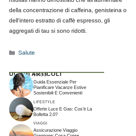
della concentrazione di caffeina, genisteina o
dell’intero estratto di caffè espresso, gli
aggregati di tau si sono ridotti.
Categorie
Salute
ULTIMI ARTICOLI
VIAGGI
Guida Essenziale Per
Pianificare Vacanze Estive
Sostenibili E Convenienti
LIFESTYLE
Offerte Luce E Gas: Cos’è La
Bolletta 2.0?
VIAGGI
Assicurazione Viaggio
Giappone: Cosa Copre